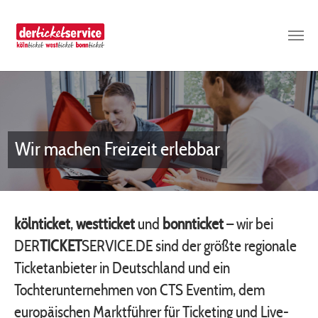
Skip to main content
Wir machen Freizeit erlebbar
kölnticket
,
westticket
und
bonnticket
– wir bei
DER
TICKET
SERVICE.DE sind der größte regionale
Ticketanbieter in Deutschland und ein
Tochterunternehmen von CTS Eventim, dem
europäischen Marktführer für Ticketing und Live-